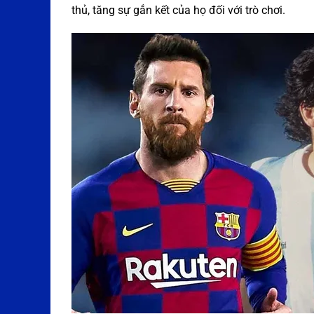
thủ, tăng sự gắn kết của họ đối với trò chơi.