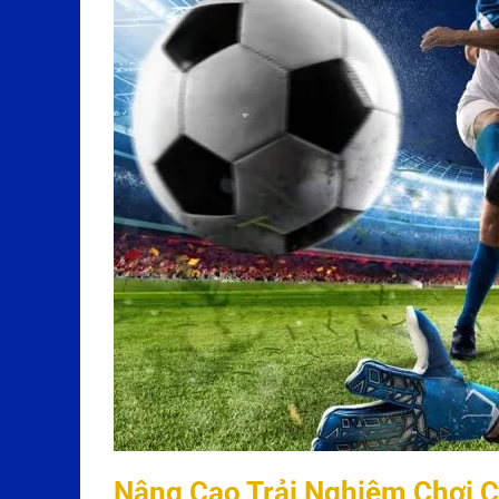
Nâng Cao Trải Nghiệm Chơi C