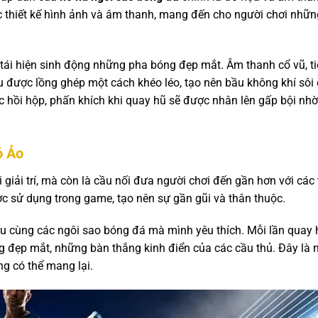
 thiết kế hình ảnh và âm thanh, mang đến cho người chơi những
t, tái hiện sinh động những pha bóng đẹp mắt. Âm thanh cổ vũ, t
đều được lồng ghép một cách khéo léo, tạo nên bầu không khí sôi
 hồi hộp, phấn khích khi quay hũ sẽ được nhân lên gấp bội nhờ
ỏ Ảo
i giải trí, mà còn là cầu nối đưa người chơi đến gần hơn với các
ợc sử dụng trong game, tạo nên sự gần gũi và thân thuộc.
u cùng các ngôi sao bóng đá mà mình yêu thích. Mỗi lần quay 
đẹp mắt, những bàn thắng kinh điển của các cầu thủ. Đây là 
ng có thể mang lại.