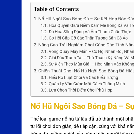
Table of Contents
Nổ Hũ Ngôi Sao Bóng Đá – Sự Kết Hợp Độc Đá
Hòa Quyện Giữa Niềm Đam Mê Bóng Đá Và Tr
Đồ Họa Sống Động Và Âm Thanh Chân Thực
Cơ Hội Gặp Gỡ Các Thần Tượng Sân Cỏ Ảo
Nâng Cao Trải Nghiệm Chơi Cùng Các Tính Năn
Vòng Quay May Mắn – Cơ Hội Nhân Đôi, Nhân
Giải Đấu Tranh Tài – Thử Thách Kỹ Năng Và 
Sự Kiện Theo Mùa Giải – Hòa Mình Vào Không
Chiến Thuật Chơi Nổ Hũ Ngôi Sao Bóng Đá Hiệ
Hiểu Rõ Luật Chơi Và Các Biểu Tượng
Quản Lý Vốn Cược Một Cách Thông Minh
Lựa Chọn Thời Điểm Chơi Phù Hợp
Nổ Hũ Ngôi Sao Bóng Đá – S
Thể loại game nổ hũ từ lâu đã trở thành một phần 
từ lối chơi đơn giản, dễ tiếp cận, cùng với khả 
bóng đá cuồng nhiệt của hàng triệu người hâm 