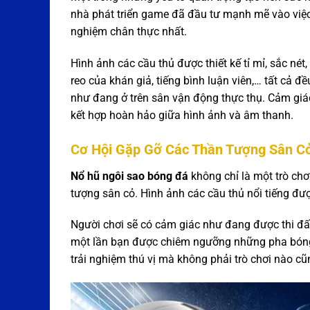
nhà phát triển game đã đầu tư mạnh mẽ vào việc
nghiệm chân thực nhất.
Hình ảnh các cầu thủ được thiết kế tỉ mỉ, sắc né
reo của khán giả, tiếng bình luận viên,… tất cả 
như đang ở trên sân vận động thực thụ. Cảm giác
kết hợp hoàn hảo giữa hình ảnh và âm thanh.
Cơ Hội Gặp Gỡ Các Thần Tượng Sân C
Nổ hũ ngôi sao bóng đá
không chỉ là một trò chơ
tượng sân cỏ. Hình ảnh các cầu thủ nổi tiếng đư
Người chơi sẽ có cảm giác như đang được thi đấ
một lần bạn được chiêm ngưỡng những pha bóng 
trải nghiệm thú vị mà không phải trò chơi nào cũ