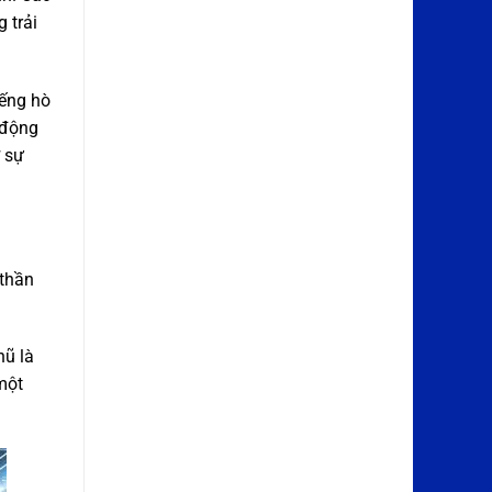
 trải
iếng hò
 động
 sự
 thần
hũ là
một