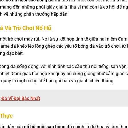
mang đến những phút giây giải trí thú vị mà còn là cơ hội để n
rinh về những phần thưởng hấp dẫn.
 Và Trò Chơi Nổ Hũ
ột trò chơi may rủi. Nó là sự kết hợp tinh tế giữa hai niềm đa
game đã khéo léo lồng ghép các yếu tố bóng đá vào trò chơi, từ 
ng đặc biệt.
óng đá sống động, với hình ảnh các cầu thủ nổi tiếng, sân vận
hiệt. Cảm giác hồi hộp khi quay hũ cũng giống như cảm giác c
quay là một cơ hội để bạn ghi bàn và giành chiến thắng.
 Đá Vĩ Đại Bậc Nhất
 Thực
 hấp dẫn của
nổ hũ ngôi sao bóng đá
chính là đồ họa và âm tha