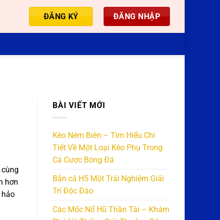
ĐĂNG KÝ
ĐĂNG NHẬP
BÀI VIẾT MỚI
Kèo Ném Biên – Tìm Hiểu Chi
Tiết Về Một Loại Kèo Phụ Trong
Cá Cược Bóng Đá
 cùng
Bắn cá H5 Một Trải Nghiệm Giải
ần hơn
Trí Độc Đáo
n hảo
Các Mốc Nổ Hũ Thần Tài – Khám