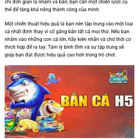
chỉ đơn giản là nhắm và bắn; bạn cần một chiến lược cụ
thể để tăng khả năng thành công của mình.
Một chiến thuật hiệu quả là bạn nên tập trung vào một loại
cá nhất định thay vì cố gắng bắn tất cả mọi thứ. Nếu bạn
nhắm vào những con cá lớn, hãy kiên nhẫn và chờ thời cơ
thích hợp để ra tay. Tâm lý bình tĩnh và sự tập trung sẽ
giúp bạn đạt được hiệu quả cao hơn trong trò chơi.