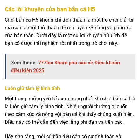
Các lời khuyên của bạn bắn cá H5
Chơi bắn cá H5 không chỉ đơn thuần là một trò chơi giải trí
mà còn là một thử thách để rèn luyện kỹ năng và phản xạ
của bản thân. Dưới đây là một số lời khuyên hữu ích để
bạn có được trải nghiệm tốt nhất trong trò chơi này.
Xem thêm:
777loc Khám phá sâu về Điều khoản
điều kiện 2025
Luôn giữ tâm lý bình tĩnh
Một trong những yếu tố quan trọng nhất khi chơi bắn cá H5
là luôn giữ tâm lý bình tĩnh. Nhiều người thường bị cuốn
theo cảm xúc và nóng vội bắn cá khi thấy chúng xuất hiện.
Điều này có thể dẫn đến việc lãng phí đạn và tiền bạc.
Hãy nhớ rằng, mỗi cú bắn đều cần có sự tính toán và