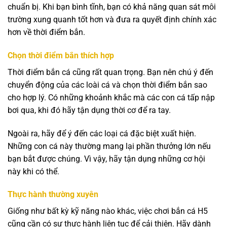
chuẩn bị. Khi bạn bình tĩnh, bạn có khả năng quan sát môi
trường xung quanh tốt hơn và đưa ra quyết định chính xác
hơn về thời điểm bắn.
Chọn thời điểm bắn thích hợp
Thời điểm bắn cá cũng rất quan trọng. Bạn nên chú ý đến
chuyển động của các loài cá và chọn thời điểm bắn sao
cho hợp lý. Có những khoảnh khắc mà các con cá tấp nập
bơi qua, khi đó hãy tận dụng thời cơ để ra tay.
Ngoài ra, hãy để ý đến các loại cá đặc biệt xuất hiện.
Những con cá này thường mang lại phần thưởng lớn nếu
bạn bắt được chúng. Vì vậy, hãy tận dụng những cơ hội
này khi có thể.
Thực hành thường xuyên
Giống như bất kỳ kỹ năng nào khác, việc chơi bắn cá H5
cũng cần có sự thực hành liên tục để cải thiện. Hãy dành