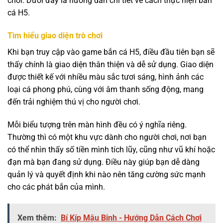
chơi. Dưới đây là hướng dẫn chi tiết về cách thực hiện bắn
cá H5.
Tìm hiểu giao diện trò chơi
Khi bạn truy cập vào game bắn cá H5, điều đầu tiên bạn sẽ
thấy chính là giao diện thân thiện và dễ sử dụng. Giao diện
được thiết kế với nhiều màu sắc tươi sáng, hình ảnh các
loại cá phong phú, cùng với âm thanh sống động, mang
đến trải nghiệm thú vị cho người chơi.
Mỗi biểu tượng trên màn hình đều có ý nghĩa riêng.
Thường thì có một khu vực dành cho người chơi, nơi bạn
có thể nhìn thấy số tiền mình tích lũy, cũng như vũ khí hoặc
đạn mà bạn đang sử dụng. Điều này giúp bạn dễ dàng
quản lý và quyết định khi nào nên tăng cường sức mạnh
cho các phát bắn của mình.
Xem thêm:
Bí Kíp Mậu Binh - Hướng Dẫn Cách Chơi