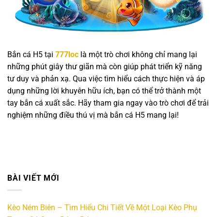
Bắn cá H5 tại
777loc
là một trò chơi không chỉ mang lại
những phút giây thư giãn mà còn giúp phát triển kỹ năng
tư duy và phản xạ. Qua việc tìm hiểu cách thực hiện và áp
dụng những lời khuyên hữu ích, bạn có thể trở thành một
tay bắn cá xuất sắc. Hãy tham gia ngay vào trò chơi để trải
nghiệm những điều thú vị mà bắn cá H5 mang lại!
BÀI VIẾT MỚI
Kèo Ném Biên – Tìm Hiểu Chi Tiết Về Một Loại Kèo Phụ