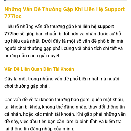
Những Vấn Đề Thường Gặp Khi Liên Hệ Support
777loc
Hiểu rõ những vấn đề thường gặp khi
liên hệ support
777loc
sẽ giúp bạn chuẩn bị tốt hơn và nhận được sự hỗ
trợ hiệu quả nhất. Dưới đây là một số vấn đề phổ biến mà
người chơi thường gặp phải, cùng với phân tích chi tiết và
hướng dẫn cách giải quyết.
Vấn Đề Liên Quan Đến Tài Khoản
Đây là một trong những vấn đề phổ biến nhất mà người
chơi thường gặp phải.
Các vấn đề về tài khoản thường bao gồm: quên mật khẩu,
tài khoản bị khóa, không thể đăng nhập, thay đổi thông tin
cá nhân, hoặc xác minh tài khoản. Khi gặp phải những vấn
đề này, việc đầu tiên bạn cần làm là bình tĩnh và kiểm tra
lại thông tin đăng nhập của mình.