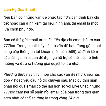
Liên Hệ Qua Email
Nếu bạn có những vấn đề phức tạp hơn, cần trình bày chi
tiết hoặc cần đính kèm tài liệu, hình ảnh, thì email là một
lựa chọn phù hợp.
Bạn có thể gửi email trực tiếp đến địa chỉ email hỗ trợ của
777loc. Trong email, hãy nêu rõ vấn đề bạn đang gặp phải,
cung cấp thông tin tài khoản (nếu cần thiết) và đính kèm
các tài liệu liên quan để đội ngũ hỗ trợ có thể hiểu rõ tình
huống và đưa ra hướng giải quyết tối ưu nhất.
Phương thức này thích hợp cho các vấn đề như khiếu nại,
góp ý, hoặc yêu cầu hỗ trợ chuyên sâu. Mặc dù thời gian
phản hồi qua email có thể lâu hơn so với Live Chat, nhưng
777loc cam kết sẽ phản hồi email của bạn trong thời gian
sớm nhất có thể, thường là trong vòng 24 giờ.