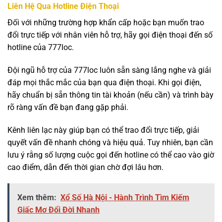
Liên Hệ Qua Hotline Điện Thoại
Đối với những trường hợp khẩn cấp hoặc bạn muốn trao
đổi trực tiếp với nhân viên hỗ trợ, hãy gọi điện thoại đến số
hotline của 777loc.
Đội ngũ hỗ trợ của 777loc luôn sẵn sàng lắng nghe và giải
đáp mọi thắc mắc của bạn qua điện thoại. Khi gọi điện,
hãy chuẩn bị sẵn thông tin tài khoản (nếu cần) và trình bày
rõ ràng vấn đề bạn đang gặp phải.
Kênh liên lạc này giúp bạn có thể trao đổi trực tiếp, giải
quyết vấn đề nhanh chóng và hiệu quả. Tuy nhiên, bạn cần
lưu ý rằng số lượng cuộc gọi đến hotline có thể cao vào giờ
cao điểm, dẫn đến thời gian chờ đợi lâu hơn.
Xem thêm:
Xổ Số Hà Nội - Hành Trình Tìm Kiếm
Giấc Mơ Đổi Đời Nhanh