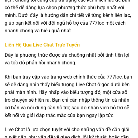
có thể dễ dàng lựa chọn phương thức phù hợp nhất với
mình. Dưới đây là hướng dẫn chi tiết về từng kênh liên lạc,
giúp bạn kết nối với đội ngũ hỗ trợ của 777loc một cách
nhanh chóng và hiệu quả nhất.
Liên Hệ Qua Live Chat Trực Tuyến
Đây là phương thức được ưa chuộng nhất bởi tính tiện lợi
và tốc độ phản hồi nhanh chóng.
Khi bạn truy cập vào trang web chính thức của 777loc, bạn
sẽ dễ dàng nhìn thấy biểu tượng Live Chat ở góc dưới bên
phải màn hình. Hãy nhấp vào biểu tượng đó, một cửa sổ
trò chuyện sẽ hiện ra. Bạn chỉ cần nhập thông tin cá nhân
cơ bản và nội dung cần hỗ trợ, sau đó nhân viên hỗ trợ sẽ
kết nối và giải đáp thắc mắc của bạn ngay lập tức.
Live Chat là lựa chọn tuyệt vời cho những vấn đề cần giải
quyết gấp, như vấn đề về giao dịch, lỗi kỹ thuật, hoặc cần