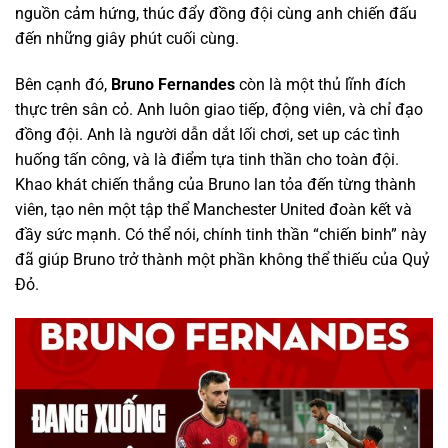
nguồn cảm hứng, thúc đẩy đồng đội cùng anh chiến đấu
đến những giây phút cuối cùng.
Bên cạnh đó,
Bruno Fernandes
còn là một thủ lĩnh đích
thực trên sân cỏ. Anh luôn giao tiếp, động viên, và chỉ đạo
đồng đội. Anh là người dẫn dắt lối chơi, set up các tình
huống tấn công, và là điểm tựa tinh thần cho toàn đội.
Khao khát chiến thắng của Bruno lan tỏa đến từng thành
viên, tạo nên một tập thể Manchester United đoàn kết và
đầy sức mạnh. Có thể nói, chính tinh thần “chiến binh” này
đã giúp Bruno trở thành một phần không thể thiếu của Quỷ
Đỏ.