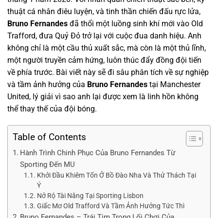
thuật cá nhân điêu luyện, và tinh thần chiến đấu rực lửa,
Bruno Fernandes
đã thổi một luồng sinh khí mới vào Old
Trafford, đưa Quỷ Đỏ trở lại với cuộc đua danh hiệu. Anh
không chỉ là một cầu thủ xuất sắc, mà còn là một thủ lĩnh,
một người truyền cảm hứng, luôn thúc đẩy đồng đội tiến
về phía trước. Bài viết này sẽ đi sâu phân tích về sự nghiệp
và tầm ảnh hưởng của
Bruno Fernandes
tại Manchester
United, lý giải vì sao anh lại được xem là linh hồn không
thể thay thế của đội bóng.
Table of Contents
Hành Trình Chinh Phục Của Bruno Fernandes Từ
Sporting Đến MU
Khởi Đầu Khiêm Tốn Ở Bồ Đào Nha Và Thử Thách Tại
Ý
Nở Rộ Tài Năng Tại Sporting Lisbon
Giấc Mơ Old Trafford Và Tầm Ảnh Hưởng Tức Thì
Bruno Fernandes – Trái Tim Trong Lối Chơi Của