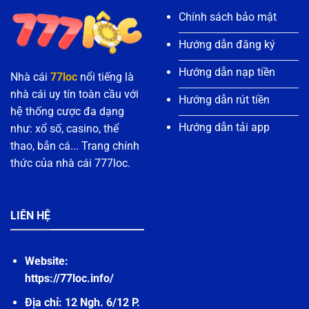
Chính sách bảo mật
Hướng dẫn đăng ký
Hướng dẫn nạp tiền
Nhà cái
77loc
nổi tiếng là
nhà cái uy tín toàn cầu với
Hướng dẫn rút tiền
hệ thống cược đa dạng
Hướng dẫn tải app
như: xổ số, casino, thể
thao, bắn cá... Trang chính
thức của nhà cái 777loc.
LIÊN HỆ
Website:
https://77loc.info/
Địa chỉ: 12 Ngh. 6/12 P.