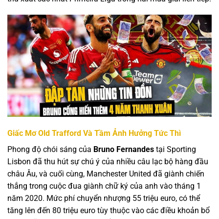
Giấc Mơ Old Trafford Và Tầm Ảnh Hưởng Tức Thì
Phong độ chói sáng của
Bruno Fernandes
tại Sporting
Lisbon đã thu hút sự chú ý của nhiều câu lạc bộ hàng đầu
châu Âu, và cuối cùng, Manchester United đã giành chiến
thắng trong cuộc đua giành chữ ký của anh vào tháng 1
năm 2020. Mức phí chuyển nhượng 55 triệu euro, có thể
tăng lên đến 80 triệu euro tùy thuộc vào các điều khoản bổ