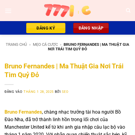
Bỏ
qua
nội
dung
ĐĂNG KÝ
ĐĂNG NHẬP
TRANG CHỦ
»
MẸO CÁ CƯỢC
»
BRUNO FERNANDES | MA THUẬT GIA
NƠI TRÁI TIM QUỶ ĐỎ
Bruno Fernandes | Ma Thuật Gia Nơi Trái
Tim Quỷ Đỏ
ĐĂNG VÀO
THÁNG 1 28, 2025
BỞI
SEO
Bruno Fernandes
, chàng nhạc trưởng tài hoa người Bồ
Đào Nha, đã trở thành linh hồn trong lối chơi của
Manchester United kể từ khi anh gia nhập câu lạc bộ vào
tháng 1 năm 2020. Với nhãn quan chiến thuật sắc bén, kỹ