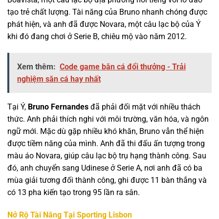
tạo trẻ chất lượng. Tài năng của Bruno nhanh chóng được
phát hiện, và anh đã được Novara, một câu lạc bộ của Ý
khi đó đang chơi ở Serie B, chiêu mộ vào năm 2012.
Xem thêm:
Code game bắn cá đổi thưởng - Trải
nghiệm săn cá hay nhất
Tại Ý,
Bruno Fernandes
đã phải đối mặt với nhiều thách
thức. Anh phải thích nghi với môi trường, văn hóa, và ngôn
ngữ mới. Mặc dù gặp nhiều khó khăn, Bruno vẫn thể hiện
được tiềm năng của mình. Anh đã thi đấu ấn tượng trong
màu áo Novara, giúp câu lạc bộ trụ hạng thành công. Sau
đó, anh chuyển sang Udinese ở Serie A, nơi anh đã có ba
mùa giải tương đối thành công, ghi được 11 bàn thắng và
có 13 pha kiến tạo trong 95 lần ra sân.
Nở Rộ Tài Năng Tại Sporting Lisbon