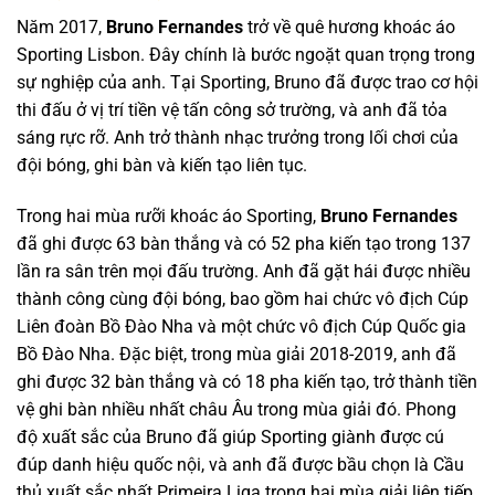
Năm 2017,
Bruno Fernandes
trở về quê hương khoác áo
Sporting Lisbon. Đây chính là bước ngoặt quan trọng trong
sự nghiệp của anh. Tại Sporting, Bruno đã được trao cơ hội
thi đấu ở vị trí tiền vệ tấn công sở trường, và anh đã tỏa
sáng rực rỡ. Anh trở thành nhạc trưởng trong lối chơi của
đội bóng, ghi bàn và kiến tạo liên tục.
Trong hai mùa rưỡi khoác áo Sporting,
Bruno Fernandes
đã ghi được 63 bàn thắng và có 52 pha kiến tạo trong 137
lần ra sân trên mọi đấu trường. Anh đã gặt hái được nhiều
thành công cùng đội bóng, bao gồm hai chức vô địch Cúp
Liên đoàn Bồ Đào Nha và một chức vô địch Cúp Quốc gia
Bồ Đào Nha. Đặc biệt, trong mùa giải 2018-2019, anh đã
ghi được 32 bàn thắng và có 18 pha kiến tạo, trở thành tiền
vệ ghi bàn nhiều nhất châu Âu trong mùa giải đó. Phong
độ xuất sắc của Bruno đã giúp Sporting giành được cú
đúp danh hiệu quốc nội, và anh đã được bầu chọn là Cầu
thủ xuất sắc nhất Primeira Liga trong hai mùa giải liên tiếp.